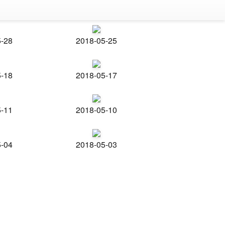
5-28
2018-05-25
5-18
2018-05-17
5-11
2018-05-10
5-04
2018-05-03