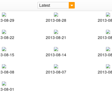
Latest
3-08-29
2013-08-28
2013-0
3-08-22
2013-08-21
2013-0
3-08-15
2013-08-14
2013-0
3-08-08
2013-08-07
2013-0
3-08-01