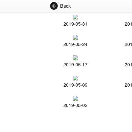
Back
2019-05-31
201
2019-05-24
201
2019-05-17
201
2019-05-09
201
2019-05-02