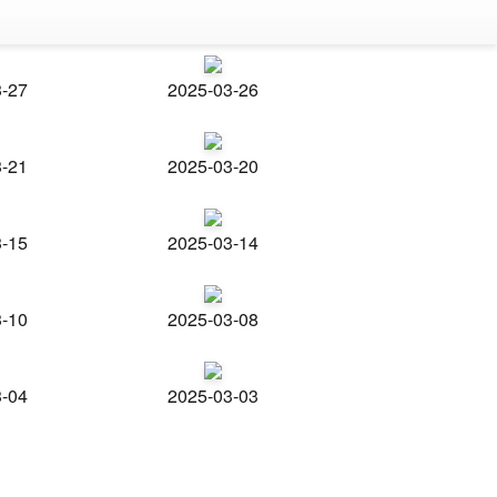
3-27
2025-03-26
3-21
2025-03-20
3-15
2025-03-14
3-10
2025-03-08
3-04
2025-03-03