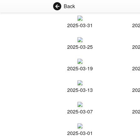
Back
2025-03-31
202
2025-03-25
202
2025-03-19
202
2025-03-13
202
2025-03-07
202
2025-03-01