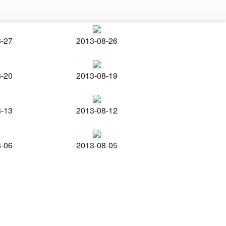
8-27
2013-08-26
8-20
2013-08-19
8-13
2013-08-12
8-06
2013-08-05